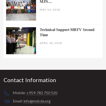
MJN…
MAY 14, 2018
Technical Support MRTV Second
Time
APRIL 18, 2018
Contact Information
Mobile:
+959-782 750 520
Email:
info@mdcda.org