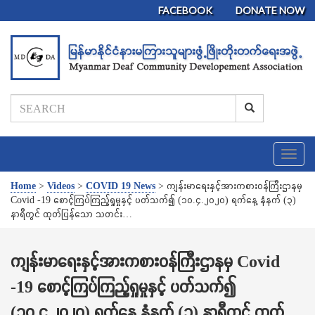
FACEBOOK
DONATE NOW
T
o
g
Home
>
Videos
>
COVID 19 News
>
ကျန်းမာရေးနှင့်အားကစားဝန်ကြီးဌာနမှ
g
Covid -19 စောင့်ကြပ်ကြည့်ရှုမှုနှင့် ပတ်သက်၍ (၁၀.၄.၂၀၂၀) ရက်နေ့ နံနက် (၃)
l
နာရီတွင် ထုတ်ပြန်သော သတင်း…
e
n
a
ကျန်းမာရေးနှင့်အားကစားဝန်ကြီးဌာနမှ Covid
v
-19 စောင့်ကြပ်ကြည့်ရှုမှုနှင့် ပတ်သက်၍
i
g
(၁၀.၄.၂၀၂၀) ရက်နေ့ နံနက် (၃) နာရီတွင် ထုတ်
a