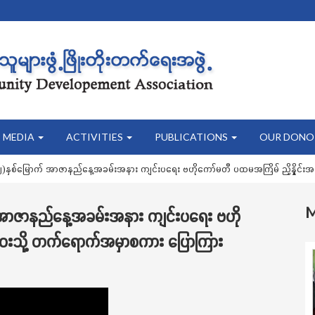
MEDIA
ACTIVITIES
PUBLICATIONS
OUR DONO
၇၂)နှစ်မြောက် အာဇာနည်နေ့အခမ်းအနား ကျင်းပရေး ဗဟိုကော်မတီ ပထမအကြိမ် ညှိနှိုင်
် အာဇာနည်နေ့အခမ်းအနား ကျင်းပရေး ဗဟို
ဝေးသို့ တက်ရောက်အမှာစကား ပြောကြား