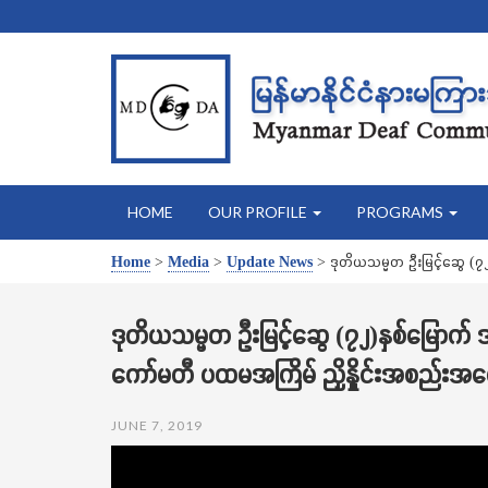
HOME
OUR PROFILE
PROGRAMS
Home
>
Media
>
Update News
>
ဒုတိယသမ္မတ ဦးမြင့်ဆွေ (
ဒုတိယသမ္မတ ဦးမြင့်ဆွေ (၇၂)နှစ်မြောက
ကော်မတီ ပထမအကြိမ် ညှိနှိုင်းအစည်းအ
JUNE 7, 2019