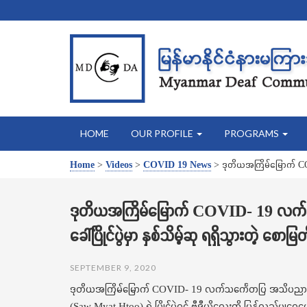
HOME
OUR PROFILE
PROGRAMS
Home
>
Videos
>
COVID 19 News
>
ဒုတိယအကြိမ်မြောက် COVID
ဒုတိယအကြိမ်မြောက် COVID- 19 လက်သင်္က
ခေါ်ပြိုင်ပွဲမှာ နှစ်သိမ့်ဆု ရရှိသွားတဲ့ စောမ
SEPTEMBER 9, 2020
ဒုတိယအကြိမ်မြောက် COVID- 19 လက်သင်္ကေတပြ အသိပညာပေးလှုပ်ရှားမ
(Saw Myat Htoo) ရဲ့ ပြိုင်ပွဲဝင် ဗွီဒီယိုလေးကို ပြန်လည်မျှဝ