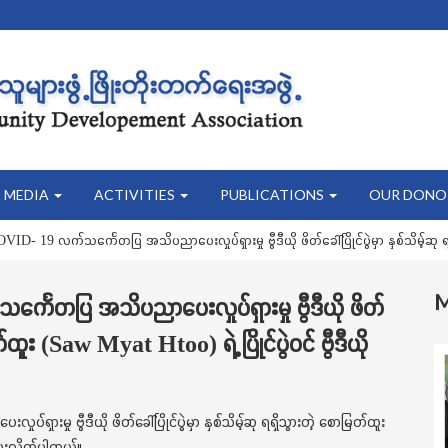
MEDIA
ACTIVITIES
PUBLICATIONS
OUR DONO
- 19 လက်သင်္ကေတပြ အသိပညာပေးလှုပ်ရှားမှု ဗွီဒီယို ဖိတ်ခေါ်ပြိုင်ပွဲမှာ နှစ်သိမ့်ဆု ရရှိ
ေတပြ အသိပညာပေးလှုပ်ရှားမှု ဗွီဒီယို ဖိတ်
ြတ်ထူး (Saw Myat Htoo) ရဲ့ ပြိုင်ပွဲဝင် ဗွီဒီယို
ှု ဗွီဒီယို ဖိတ်ခေါ်ပြိုင်ပွဲမှာ နှစ်သိမ့်ဆု ရရှိသွားတဲ့ စောမြတ်ထူး
ေပေးလိုက်ပါတယ်။