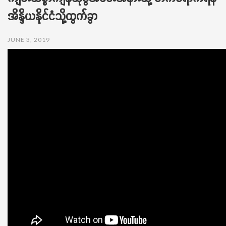
t
အိန္ဒိယနိုင်ငံသို့ထွက်ခွာ
i
o
n
JUNE 3, 2019