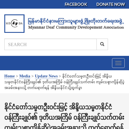
FACEBOOK
DONATE NOW
T
o
g
Home
>
Media
>
Update News
>
နိုင်ငံတော်သမ္မတဦးဝင်းမြင့် အိန္ဒိယ
g
သမ္မတနိုင်ငံဝန်ကြီးချုပ်၏ ဒုတိယအကြိမ် ဝန်ကြီးချုပ်သက်တမ်း ကျမ်းသစ္စာကျိန်ဆိုပွဲ
l
အခမ်းအနားသို့ တက်ရောက်ရန် အိန္ဒိယနိုင်ငံသို့ထွက်ခွာ
e
n
a
နိုင်ငံတော်သမ္မတဦးဝင်းမြင့် အိန္ဒိယသမ္မတနိုင်ငံ
v
ဝန်ကြီးချုပ်၏ ဒုတိယအကြိမ် ဝန်ကြီးချုပ်သက်တမ်း
i
g
ကျမ်းသစ္စာကျိန်ဆိုပွဲအခမ်းအနားသို့ တက်ရောက်ရန်
a