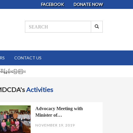
FACEBOOK
DONATE NOW
RS
CONTACT US
န့်ခွန်းပြောကြား
MDCDA's
Activities
Advocacy Meeting with
Minister of…
NOVEMBER 19, 2019