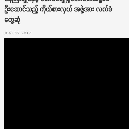
t
ဦးဆောင်သည့် ကိုယ်စားလှယ် အဖွဲ့အား လက်ခံ
i
o
တွေ့ဆုံ
n
JUNE 19, 2019