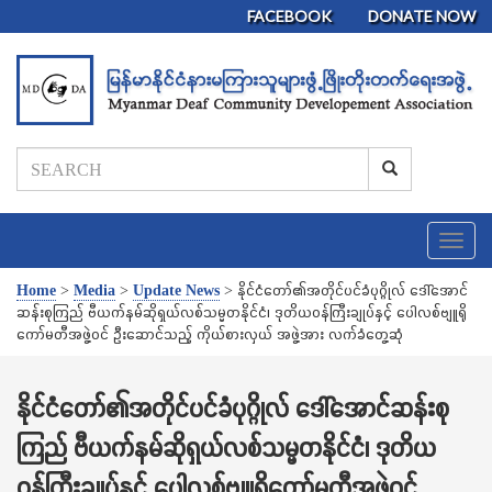
FACEBOOK
DONATE NOW
T
o
g
Home
>
Media
>
Update News
>
နိုင်ငံတော်၏အတိုင်ပင်ခံပုဂ္ဂိုလ် ဒေါ်အောင်
g
ဆန်းစုကြည် ဗီယက်နမ်ဆိုရှယ်လစ်သမ္မတနိုင်ငံ၊ ဒုတိယဝန်ကြီးချုပ်နှင့် ပေါလစ်ဗျူရို
l
ကော်မတီအဖွဲ့ဝင် ဦးဆောင်သည့် ကိုယ်စားလှယ် အဖွဲ့အား လက်ခံတွေ့ဆုံ
e
n
a
နိုင်ငံတော်၏အတိုင်ပင်ခံပုဂ္ဂိုလ် ဒေါ်အောင်ဆန်းစု
v
ကြည် ဗီယက်နမ်ဆိုရှယ်လစ်သမ္မတနိုင်ငံ၊ ဒုတိယ
i
g
ဝန်ကြီးချုပ်နှင့် ပေါလစ်ဗျူရိုကော်မတီအဖွဲ့ဝင်
a