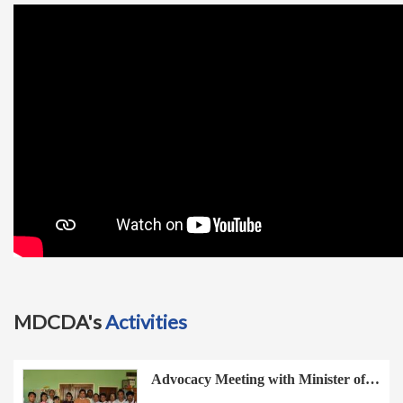
t
i
o
n
MDCDA's
Activities
Advocacy Meeting with Minister of…