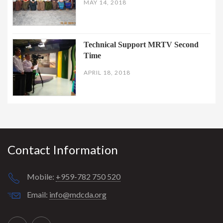
MAY 14, 2018
Technical Support MRTV Second
Time
APRIL 18, 2018
Contact Information
Mobile:
+959-782 750 520
Email:
info@mdcda.org