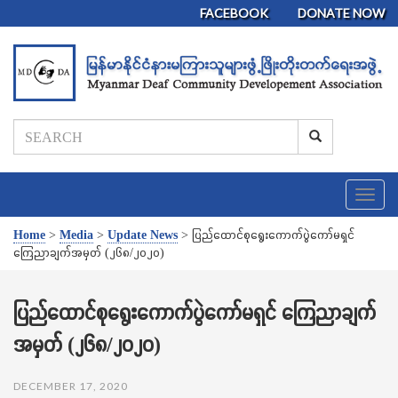
FACEBOOK
DONATE NOW
T
o
g
Home
>
Media
>
Update News
>
ပြည်ထောင်စုရွေးကောက်ပွဲကော်မရှင်
g
ကြေညာချက်အမှတ် (၂၆၈/၂၀၂၀)
l
e
n
ပြည်ထောင်စုရွေးကောက်ပွဲကော်မရှင် ကြေညာချက်
a
အမှတ် (၂၆၈/၂၀၂၀)
v
i
g
DECEMBER 17, 2020
a