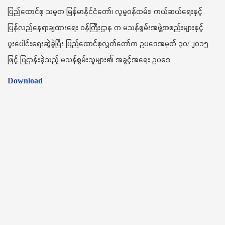
t
ပြည်ထောင်စု သမ္မတ မြန်မာနိုင်ငံတော်၊ လူမှုဝန်ထမ်း၊ ကယ်ဆယ်ရေးနှင့်
i
ပြန်လည်နေရာချထားရေး ဝန်ကြီးဌာန က မသန်စွမ်းအဖွဲ့အစည်းများနှင့်
o
n
ပူးပေါင်းရေးဆွဲခဲ့ပြီး ပြည်ထောင်စုလွှတ်တော်က ဥပဒေအမှတ် ၃၀/ ၂၀၁၅
ဖြင့် ပြဌာန်းခဲ့သည့် မသန်စွမ်းသူများ၏ အခွင့်အရေး ဥပဒေ
Download