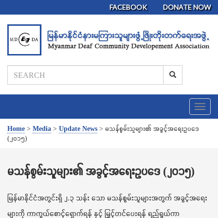
FACEBOOK
DONATE NOW
T
o
g
Home
>
Media
>
Update News
>
မသန်စွမ်းသူများ၏ အခွင့်အရေးဥပဒေ
g
(၂၀၁၅)
l
e
n
မသန်စွမ်းသူများ၏ အခွင့်အရေးဥပဒေ (၂၀၁၅)
a
v
i
မြန်မာနိုင်ငံအတွင်းရှိ ၂.၃ သန်း သော မသန်စွမ်းသူများအတွက် အခွင့်အရေး
g
များကို ကာကွယ်စောင့်ရှောက်ရန် နှင့် မြှင့်တင်ပေးရန် ရည်ရွယ်ကာ
a