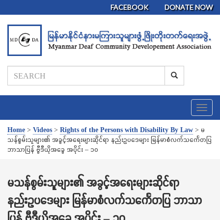
FACEBOOK
DONATE NOW
T
o
g
Home
>
Videos
>
Rights of the Persons with Disability By Law
>
မ
g
သန်စွမ်းသူများ၏ အခွင့်အရေးများဆိုင်ရာ နည်းဥပဒေများ မြန်မာစံလက်သင်္ကေတပြ
l
ဘာသာပြန် ဗွီဒီယိုအခွေ အပိုင်း – ၁၀
e
n
a
မသန်စွမ်းသူများ၏ အခွင့်အရေးများဆိုင်ရာ
v
နည်းဥပဒေများ မြန်မာစံလက်သင်္ကေတပြ ဘာသာ
i
g
ပြန် ဗွီဒီယိုအခွေ အပိုင်း – ၁၀
a