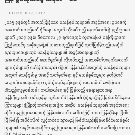
t
i
SEPTEMBER 17, 2019
o
၂၀၁၅ ခုနှစ်တွင် အတည်ပြုခဲ့သော မသန်စွမ်းသူများ၏ အခွင့်အရေး ဥပဒေကို
n
အကောင်အထည်ဖော် နိုင်ရေး အတွက် လိုအပ်သည့် နောက်ဆက်တွဲ နည်းဥပဒေ
များကို ၂၀၁၇ ခုနှစ်၊ ဒီဇင်ဘာလ ၂၇ ရက်နေ့တွင် လူကယ်ပြန် ဝန်ကြီးဌာနက
ပြည်ထောင်စု အစိုးရအဖွဲ့၏ သဘောတူညီချက်ဖြင့် ထုတ်ပြန်ခဲ့သည်။အဆိုပါ
နည်းဥပဒေများတွင် မသန်စွမ်းသူများ၏ အခွင့်အရေးများကို
အကောင်အထည်ဖော် ဆောင်ရွက်ရန် လိုအပ်သည့် အသေးစိတ်အချက်အလက်
များ၊ ပုံစံများကို ဖော်ပြထားသည်။ ထို့ပြင် မြန်မာနိုင်ငံအတွင်းရှိ မသန်စွမ်းသူများ
အတွက် မသန်စွမ်းမှု အဆင့် သတ်မှတ်ရေး နှင့် မသန်စွမ်းသူများ မှတ်ပုံတင်
လျှောက်ထားရေးဆိုင်ရာ လုပ်ထုံးလုပ်နည်းများကို အသေးစိတ် ဖော်ပြထား
ပါသည်။လူမှုဝန်ထမ်း၊ ကယ်ဆယ်ရေးနှင့် ပြန်လည် နေရာချထားရေး
ဝန်ကြီးဌာန၏ လမ်းညွှန်မှု၊ ယူနီဆက်ဖ် မြန်မာ၏ ပံ့ပိုးမှုတို့ဖြင့် မြန်မာနိုင်ငံနားမ
ကြားသူများ ဖွံ့ဖြိုးတိုးတက်ရေးအဖွဲ့က အဆိုပါ မသန်စွမ်းသူများ၏ အခွင့်အရေး
ဆိုင်ရာ နည်းဥပဒေများကို မြန်မာစံလက်သင်္ကေတဖြင့် ဘာသာပြန်ဆိုခဲ့ရာ ပြီးစီး
ပြီ ဖြစ်၍ အပိုင်းလိုက် လွှင့်တင်ပေးသွားမည် ဖြစ်ပါသည်။မြန်မာနိုင်ငံမသန်စွမ်း
သူများ၏ အခွင့်အရေးဆိုင်ရာ နည်းဥပဒေများ မြန်မာစံလက်သင်္ကေတပြ ဘာသာ