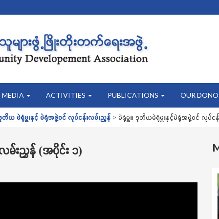
MEDIA
ACTIVITIES
PUBLICATIONS
OUR DONO
၊ ဒုတိယ မဲရုံမှူးနှင့် မဲရုံအဖွဲ့ဝင် လုပ်ငန်းလမ်းညွှန်
>
မဲရုံမှူး၊ ဒုတိယမဲရုံမှူးနှင့်မဲရုံအဖွဲ့ဝင် လုပ
န်းလမ်းညွှန် (အပိုင်း ၁)