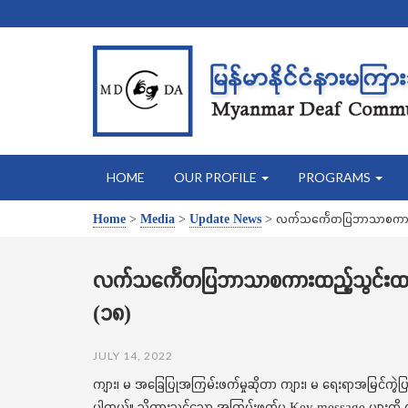
HOME
OUR PROFILE
PROGRAMS
Home
>
Media
>
Update News
>
လက်သင်္ကေတပြဘာသာစကားထည
လက်သင်္ကေတပြဘာသာစကားထည့်သွင်းထား
(၁၈)
JULY 14, 2022
ကျား၊ မ အခြေပြုအကြမ်းဖက်မှုဆိုတာ ကျား၊ မ ရေးရာအမြင်ကွဲပြားမူကို
ပါတယ်။ သိထားသင့်သော အကြမ်းဖက်မှု Key message များကို ထ