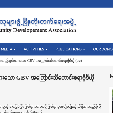
MEDIA
ACTIVITIES
PUBLICATIONS
OUR DONO
့်သွင်းထားသော GBV အကြောင်းသိကောင်းစရာဗွီဒီယို (၁၈)
သော GBV အကြောင်းသိကောင်းစရာဗွီဒီယို
 အခြေခံပြီး ဖြစ်ပွားလာတာမို့ ဖြစ်ပွားမှုအမျိုးမျိုးကို သိရှိနားလည်ဖို့လို
ုတ်နှုတ်မျှဝေပေးလိုက်ပါတယ်