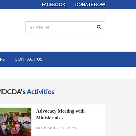
FACEBOOK
DONATE NOW
RS
CONTACT US
MDCDA's
Activities
Advocacy Meeting with
Minister of…
NOVEMBER 19, 2019