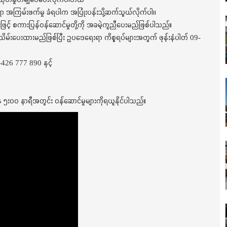
ုင်ရာ အကြမ်းဖက်မှု ခံရပါက အပြုံးပန်းသို့ဆက်သွယ်လိုက်ပါ၊၊
့် စကားပြန်ဝန်ဆောင်မှုတို့ကို အခမဲ့ကူညီပေးမည်ဖြစ်ပါသည်။
ထိန်းသိမ်းပေးထားမည်ဖြစ်ပြီး ဥပဒေရေးရာ ကိစ္စရပ်များအတွက် ဖုန်းနံပါတ် 09-
426 777 890 နှင့်
ေ ၅း၀၀ နာရီအတွင်း ဝန်ဆောင်မှုများကိုရယူနိုင်ပါသည်။