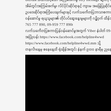
အိမ်တွင်းအကြမ်းဖက်မှု၊ လိင်ပိုင်းဆိုင်ရာနှင့် ကျားမ အခြေပြုဆိ
ဥပဒေဆိုင်ရာအကြံပေးချက်များနှင့် လက်သင်္ကေတပြဘာသာစကားဖြင
ဝန်ဆောင်မှု ရယူသူများ၏ တိုင်ပင်ဆွေးနွေးမှုများကို လျှိူ့ဝှက် 
765 777 890, 09-959 777 890၊
လက်သင်္ကေတပြစကားပြန်ဝန်ဆောင်မှုအတွက် Viber နံပါတ် 09-
အပြုံးပန်း https://www.facebook.com/helpline4wwd
https://www.facebook.com/helpline4wwd.mm သို့
တနင်္လာနေ့မှ စနေနေ့ထိ ရုံးချိန်အတွင်း နံနက် ၉း၀၀ နာရီမှ ညန