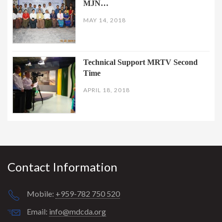
MJN…
MAY 14, 2018
Technical Support MRTV Second
Time
APRIL 18, 2018
Contact Information
Mobile:
+959-782 750 520
Email:
info@mdcda.org