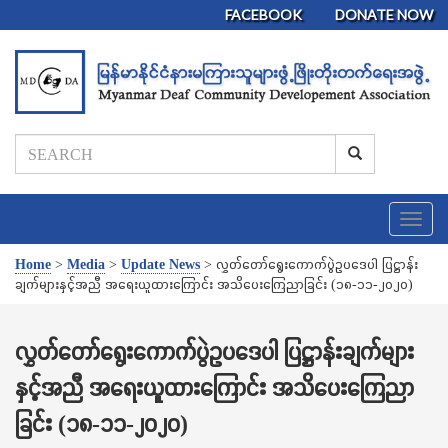
FACEBOOK
DONATE NOW
T
o
g
Home
>
Media
>
Update News
>
လွှတ်တော်ရွေးကောက်ပွဲဥပဒေပါ ပြဋ္ဌာန်း
g
ချက်များနှင့်အညီ အရေးယူထားကြောင်း အသိပေးကြေညာခြင်း (၁၈-၁၁-၂၀၂၀)
l
e
n
လွှတ်တော်ရွေးကောက်ပွဲဥပဒေပါ ပြဋ္ဌာန်းချက်များ
a
နှင့်အညီ အရေးယူထားကြောင်း အသိပေးကြေညာ
v
i
ခြင်း (၁၈-၁၁-၂၀၂၀)
g
a