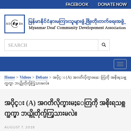
FACEBOOK
DONATE NOW
T
o
g
Home
>
Videos
>
Debate
>
အပိုင္း (A) အဂတိလိုက္စားမႈေတြကို အစိုးရသစ္လ
g
က္ထက္မွာ ဘယ္လိုတိုက္ဖ်က္သြားမလဲ။
l
e
n
အပိုင္း (A) အဂတိလိုက္စားမႈေတြကို အစိုးရသစ္လ
a
က္ထက္မွာ ဘယ္လိုတိုက္ဖ်က္သြားမလဲ။
v
i
g
AUGUST 7, 2018
a