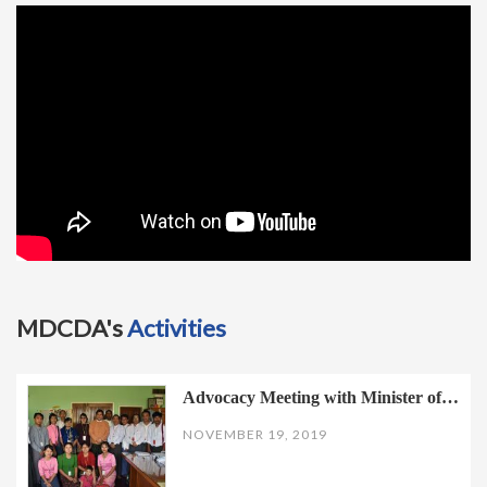
t
i
o
n
MDCDA's
Activities
Advocacy Meeting with Minister of…
NOVEMBER 19, 2019