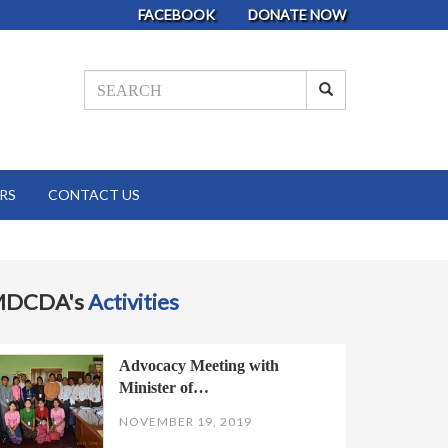
FACEBOOK
DONATE NOW
RS
CONTACT US
MDCDA's
Activities
Advocacy Meeting with
Minister of…
NOVEMBER 19, 2019