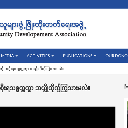
MEDIA
ACTIVITIES
PUBLICATIONS
OUR DONO
အစိုးရသစ္လက္ထက္မွာ ဘယ္လိုတိုက္ဖ်က္သြားမလဲ။
သစ္လက္ထက္မွာ ဘယ္လိုတိုက္ဖ်က္သြားမလဲ။