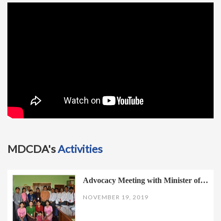
t
i
o
n
MDCDA's
Activities
Advocacy Meeting with Minister of…
NOVEMBER 19, 2019