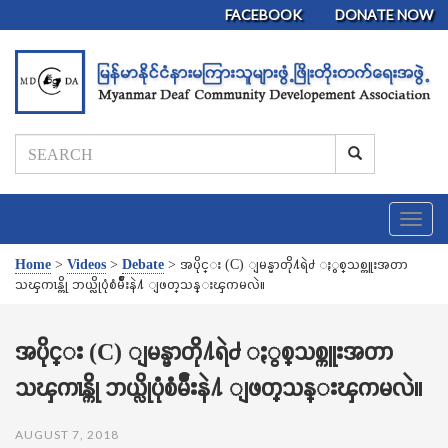
FACEBOOK
DONATE NOW
T
o
g
Home
>
Videos
>
Debate
>
အပိုင္း (C) ျမန္မာတို႔ရဲ႕ ႏွစ္သစ္ကူးအတာ
g
သၾကၤန္ကို ဘယ္လိုပုံစံမ်ဳိးနဲ႔ ျဖတ္သန္းၾကမလဲ။
l
e
n
အပိုင္း (C) ျမန္မာတို႔ရဲ႕ ႏွစ္သစ္ကူးအတာ
a
သၾကၤန္ကို ဘယ္လိုပုံစံမ်ဳိးနဲ႔ ျဖတ္သန္းၾကမလဲ။
v
i
g
AUGUST 7, 2018
a