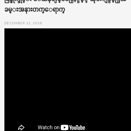
t
ခမ္းအနားတက္ေရာက္
i
o
n
DECEMBER 12, 2018