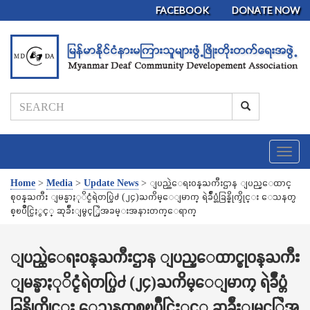
FACEBOOK
DONATE NOW
T
o
g
Home
>
Media
>
Update News
>
ျပည္ထဲေရး၀န္ႀကီးဌာန ျပည္ေထာင္
g
စု၀န္ႀကီး ျမန္မာႏုိင္ငံရဲတပ္ဖြဲ႕ (၂၄)ႀကိမ္ေျမာက္ ရဲခ်ဳပ္တံခြန္စိုက္ဒိုင္း ေသနတ္ပ
l
စ္ၿပိဳင္ပြဲႏွင့္ ဆုခ်ီးျမွင့္ပြဲအခမ္းအနားတက္ေရာက္
e
n
a
ျပည္ထဲေရး၀န္ႀကီးဌာန ျပည္ေထာင္စု၀န္ႀကီး
v
ျမန္မာႏုိင္ငံရဲတပ္ဖြဲ႕ (၂၄)ႀကိမ္ေျမာက္ ရဲခ်ဳပ္တံ
i
g
ခြန္စိုက္ဒိုင္း ေသနတ္ပစ္ၿပိဳင္ပြဲႏွင့္ ဆုခ်ီးျမွင့္ပြဲအ
a