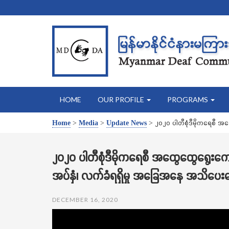
HOME
OUR PROFILE
PROGRAMS
Home
>
Media
>
Update News
>
၂၀၂၀ ပါတီစုံဒီမိုကရေစီ အ
၂၀၂၀ ပါတီစုံဒီမိုကရေစီ အထွေထွေရွေးကော
အပ်နှံ၊ လက်ခံရရှိမှု အခြေအနေ အသိပေး
DECEMBER 16, 2020