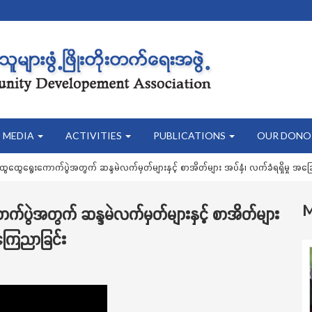
MEDIA
ACTIVITIES
PUBLICATIONS
OUR DONO
ထွေထွေရွေးကောက်ပွဲအတွက် ဆန္ဒမဲလက်မှတ်များနှင့် စာအိတ်များ အပ်နှံ၊ လက်ခံရရှိမှ
က်ပွဲအတွက် ဆန္ဒမဲလက်မှတ်များနှင့် စာအိတ်များ
ကြေညာခြင်း