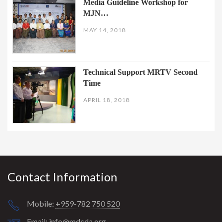
Media Guideline Workshop for
MJN…
MAY 14, 2018
Technical Support MRTV Second
Time
APRIL 18, 2018
Contact Information
Mobile:
+959-782 750 520
Email:
info@mdcda.org