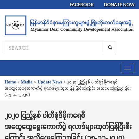
FACEBOOK
DONATE NOW
T
o
g
Home
>
Media
>
Update News
>
၂၀၂၀ ပြည့်နှစ် ပါတီစုံဒီမိုကရေစီ
g
အထွေထွေရွေးကောက်ပွဲ ရလာဒ်များထုတ်ပြန်ပြီးစီးကြောင်း အသိပေးကြေညာခြင်း
l
(၁၅-၁၁-၂၀၂၀)
e
n
a
၂၀၂၀ ပြည့်နှစ် ပါတီစုံဒီမိုကရေစီ
v
အထွေထွေရွေးကောက်ပွဲ ရလာဒ်များထုတ်ပြန်ပြီးစီး
i
g
ကြောင်း အသိပေးကြေညာခြင်း (၁၅-၁၁-၂၀၂၀)
a