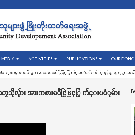
MEDIA
ACTIVITIES
PUBLICATIONS
OUR DONO
ာရွတကၠသိုလ္မ်ား အားကစားၿပိဳင္ပြဲဖြင့္ပြဲ က်င္းပပံုမ်ားကို တိုက္ရိုက္ထုတ္လႊင့္ေပး
မ်ား အားကစားၿပိဳင္ပြဲဖြင့္ပြဲ က်င္းပပံုမ်ား