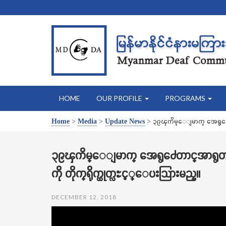
HOME
OUR PROFILE
PROGRAMS
Home
>
Media
>
Update News
>
၃၉ၾကိမ္ေျမာက္ အေရွ႕ေတာင္အ
၃၉ၾကိမ္ေျမာက္ အေရွ႕ေတာင္အာရွတကၠသိုလ္
ကို တိုက္ရိုက္ထုတ္လႊင့္ေပးသြားမည္။
DECEMBER 12, 2018