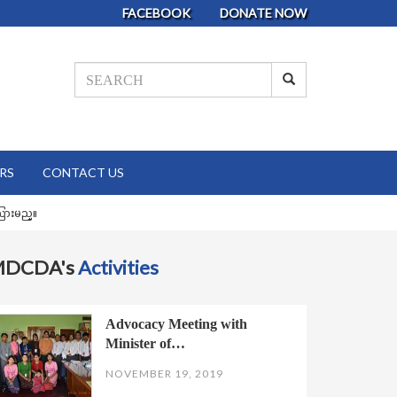
FACEBOOK
DONATE NOW
RS
CONTACT US
သြားမည္။
MDCDA's
Activities
Advocacy Meeting with
Minister of…
NOVEMBER 19, 2019