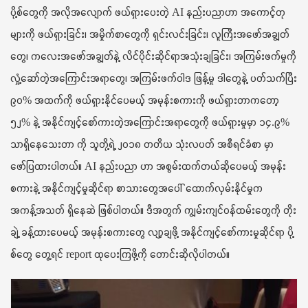
ပို့စ်တွေကို အလိုအလျောက် ဖယ်ရှားပေးတဲ့ AI နည်းပညာဟာ အကောင့်တု
များကို ဖယ်ရှားခြင်း၊ အမှိုက်စာတွေကို ရှင်းလင်းခြင်း၊ လူကြီးအဖော်အချွတ်
တွေ၊ ကလေးအဖော်အချွတ်နဲ့ လိင်ပိုင်းဆိုင်ရာအသုံးချခြင်း၊ အကြမ်းဖက်မှုကို
လှုံ့ဆော်တဲ့အကြောင်းအရာတွေ၊ အကြမ်းဖက်ဝါဒ ဖြန့်မှု ဒါတွေနဲ့ ပတ်သက်ပြီး
၉၀% အထက်ကို ဖယ်ရှားနိုင်ပေမယ့် အမုန်းစကားကို ဖယ်ရှားတာကတော့
၅၂% နဲ့ အနိုင်ကျင့်စော်ကားတဲ့အကြောင်းအရာတွေကို ဖယ်ရှားမှုမှာ ၁၄.၉%
သာရှိနေသေးတာ ကို သူတို့ရဲ့ ၂၀၁၈ တတိယ သုံးလပတ် အစီရင်ခံစာ မှာ
ဖော်ပြထားပါတယ်။ AI နည်းပညာ ဟာ အစွမ်းထက်တယ်ဆိုပေမယ့် အမုန်း
စကားနဲ့ အနိုင်ကျင့်မှုဆိုင်ရာ စာသားတွေအပေါ် ထောက်လှမ်းနိုင်မှုက
အကန့်အသတ် ရှိနေဆဲ ဖြစ်ပါတယ်။ ဒီအတွက် ကျွမ်းကျင်ဝန်ထမ်းတွေကို တိုး
ချဲ့ ခန့်ထားပေမယ့် အမုန်းစကားတွေ လျာ့ချဖို့ အနိုင်ကျင့်စော်ကားမှုဆိုင်ရာ ပို့
စ်တွေ တွေ့ရင် report ထုပေးကြဖို့ကို တောင်းဆိုလိုပါတယ်။