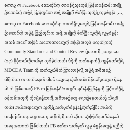
t
စကာၤပူ က Facebook ဒေသဆိုင်ရာ တာဝန်ရှိသူတွေနဲ့ မြန်မာဝန်ထမ်း အချို့
i
ဦးဆောင်တဲ့ အဖွဲ့နဲ့ ပြည်တွင်းက အဖွဲ့ အချို့ကို ဖိတ်ပြီး သူတို့ရဲ့ လူမှုစံနှုန်း […]
o
n
စကာၤပူ က Facebook ဒေသဆိုင်ရာ တာဝန်ရှိသူတွေနဲ့ မြန်မာဝန်ထမ်း အချို့
ဦးဆောင်တဲ့ အဖွဲ့နဲ့ ပြည်တွင်းက အဖွဲ့ အချို့ကို ဖိတ်ပြီး သူတို့ရဲ့ လူမှုစံနှုန်း
အသစ် အပေါ် အမြင် သဘောထားတွေကို အပြန်အလှန် ဖလှယ်ကြတဲ့
Community Standards and Content Review ပွဲလေးကို ၂၀၁၉၊ မေ
(၁၄) နိုဗိုတယ်ဟိုတယ်မှာ လုပ်ခဲ့ပါတယ်။ ဒီပွဲကို တက်ရောက်ဖို့ ကျွန်တော်တို့ရဲ့
MDCDA Team ကို ဆက်သွယ်ဖိတ်ကြားလာခဲ့လို့ အဖွဲ့ရဲ့ အစီအစဉ်
ဒါရိုက်တာ က တက်ရောက် ပါဝင် ဆွေးနွေးခဲ့ပါတယ်။ စိန်ခေါ်မှုတွေက ရှိနေ
ဆဲ ဘဲ ဖြစ်ပေမယ့် FB က မြန
်မာနိုင်ငံအတွင်း ရင်းနှီးမြုပ်နှံမှုကို မြှင့်တင်ဖို့နဲ့
ဝန်ထမ်းတွေကို တိုးချဲ့ခန့်ထားဖို့ အစီအစဉ်တွေ ရေးဆွဲနေတယ်လို့ သိရပါ
တယ်။ ဘယ်အရာတွေက သူတို့ရဲ့ သတ်မှတ်စံနှုန်းနဲ့ကိုက်ညီပြီး ဘယ်လို
အကြောင်းအရာတွေကတော့ မကိုက်ညီသလဲ ဆိုတာ ဆုံးဖြတ်ရခက်ခဲနေဆဲ
အနေအထားဘဲ ဖြစ်ပါတယ်။ FB ဖက်က သတ်မှတ် လူမှု စံနှုန်းတွေနဲ့ မညီတဲ့