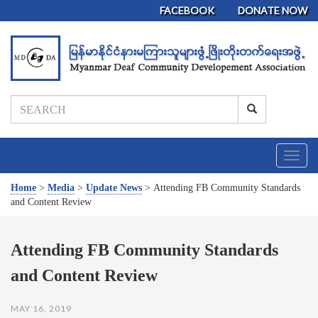
FACEBOOK
DONATE NOW
T
o
g
Home
>
Media
>
Update News
>
Attending FB Community Standards
g
and Content Review
l
e
n
Attending FB Community Standards
a
and Content Review
v
i
g
MAY 16, 2019
a