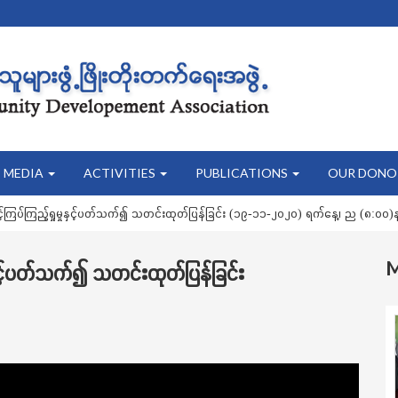
MEDIA
ACTIVITIES
PUBLICATIONS
OUR DONO
ြပ်ကြည့်ရှုမှုနှင့်ပတ်သက်၍ သတင်းထုတ်ပြန်ခြင်း (၁၉-၁၁-၂၀၂၀) ရက်နေ့၊ ည (၈:၀၀)န
ှင့်ပတ်သက်၍ သတင်းထုတ်ပြန်ခြင်း