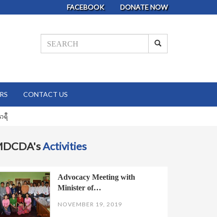
FACEBOOK
DONATE NOW
RS
CONTACT US
ာရီ
MDCDA's
Activities
Advocacy Meeting with
Minister of…
NOVEMBER 19, 2019