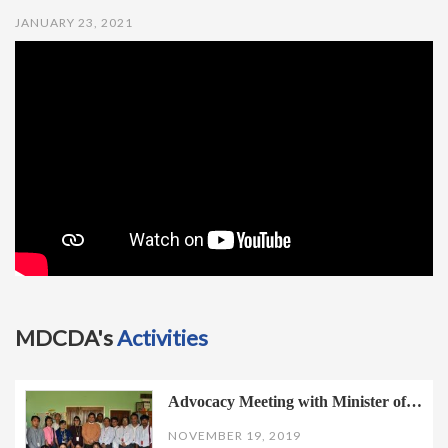
t
JANUARY 23, 2021
i
o
n
MDCDA's
Activities
Advocacy Meeting with Minister of…
NOVEMBER 19, 2019