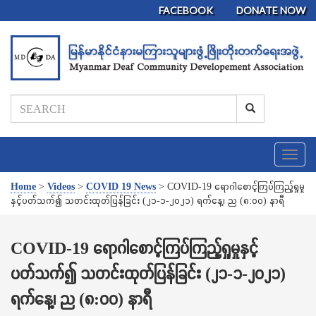
FACEBOOK
DONATE NOW
T
o
g
Home
>
Videos
>
COVID 19 News
>
COVID-19 ရောဂါစောင့်ကြပ်ကြည့်ရှုမှု
g
နှင့်ပတ်သက်၍ သတင်းထုတ်ပြန်ခြင်း (၂၁-၁-၂၀၂၁) ရက်နေ့၊ ည (၈:၀၀) နာရီ
l
e
n
COVID-19 ရောဂါစောင့်ကြပ်ကြည့်ရှုမှုနှင့်
a
ပတ်သက်၍ သတင်းထုတ်ပြန်ခြင်း (၂၁-၁-၂၀၂၁)
v
i
ရက်နေ့၊ ည (၈:၀၀) နာရီ
g
a