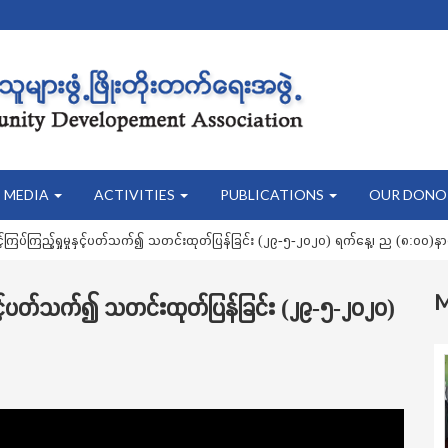
MEDIA
ACTIVITIES
PUBLICATIONS
OUR DONO
ြပ်ကြည့်ရှုမှုနှင့်ပတ်သက်၍ သတင်းထုတ်ပြန်ခြင်း (၂၉-၅-၂၀၂၀) ရက်နေ့၊ ည (၈:၀၀)နာ
ှင့်ပတ်သက်၍ သတင်းထုတ်ပြန်ခြင်း (၂၉-၅-၂၀၂၀)