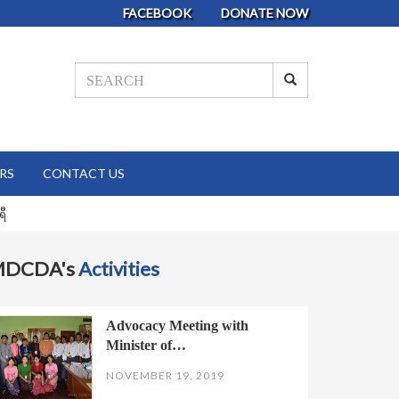
FACEBOOK
DONATE NOW
RS
CONTACT US
ရီ
MDCDA's
Activities
Advocacy Meeting with
Minister of…
NOVEMBER 19, 2019