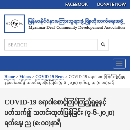
FACEBOOK
DONATE NOW
T
o
g
Home
>
Videos
>
COVID 19 News
>
COVID-19 ရောဂါစောင့်ကြပ်ကြည့်ရှုမှု
g
နှင့်ပတ်သက်၍ သတင်းထုတ်ပြန်ခြင်း (၇-၆-၂၀၂၀) ရက်နေ့၊ ည (၈:၀၀)နာရီ
l
e
n
COVID-19 ရောဂါစောင့်ကြပ်ကြည့်ရှုမှုနှင့်
a
ပတ်သက်၍ သတင်းထုတ်ပြန်ခြင်း (၇-၆-၂၀၂၀)
v
i
ရက်နေ့၊ ည (၈:၀၀)နာရီ
g
a