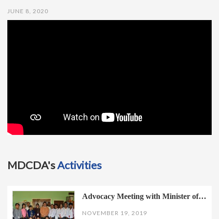
t
JUNE 8, 2020
i
o
n
MDCDA's
Activities
Advocacy Meeting with Minister of…
NOVEMBER 19, 2019