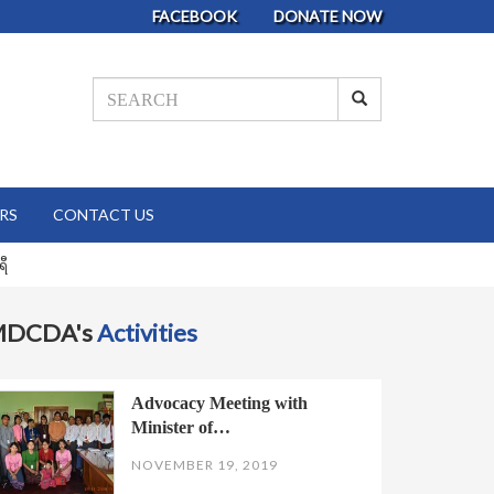
FACEBOOK
DONATE NOW
RS
CONTACT US
ရီ
MDCDA's
Activities
Advocacy Meeting with
Minister of…
NOVEMBER 19, 2019