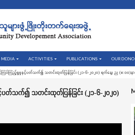
MEDIA
ACTIVITIES
PUBLICATIONS
OUR DONO
ြပ်ကြည့်ရှုမှုနှင့်ပတ်သက်၍ သတင်းထုတ်ပြန်ခြင်း (၂၁-၆-၂၀၂၀) ရက်နေ့၊ ည (၈:၀၀)နာ
ှင့်ပတ်သက်၍ သတင်းထုတ်ပြန်ခြင်း (၂၁-၆-၂၀၂၀)