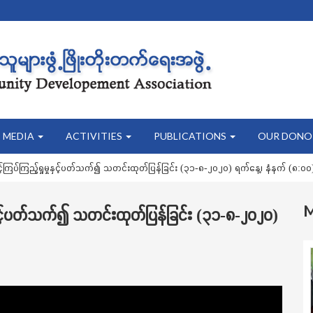
MEDIA
ACTIVITIES
PUBLICATIONS
OUR DONO
ြပ်ကြည့်ရှုမှုနှင့်ပတ်သက်၍ သတင်းထုတ်ပြန်ခြင်း (၃၁-၈-၂၀၂၀) ရက်နေ့၊ နံနက် (၈:၀၀)
ှင့်ပတ်သက်၍ သတင်းထုတ်ပြန်ခြင်း (၃၁-၈-၂၀၂၀)