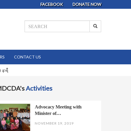
FACEBOOK
DONATE NOW
RS
CONTACT US
 နာရီ
MDCDA's
Activities
Advocacy Meeting with
Minister of…
NOVEMBER 19, 2019