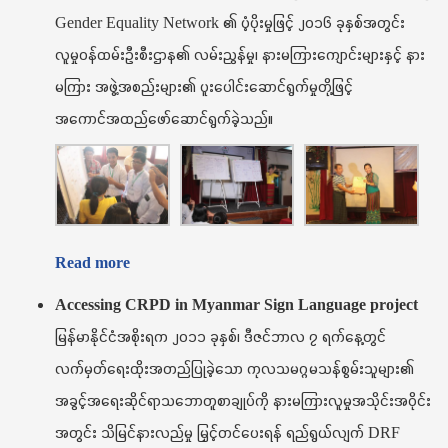
Gender Equality Network ၏ ပံ့ပိုးမှုဖြင့် ၂၀၁၆ ခုနှစ်အတွင်း
လူမှုဝန်ထမ်းဦးစီးဌာန၏ လမ်းညွန်မှု၊ နားမကြားကျောင်းများနှင့် နား
မကြား အဖွဲ့အစည်းများ၏ ပူးပေါင်းဆောင်ရွက်မှုတို့ဖြင့်
အကောင်အထည်ဖော်ဆောင်ရွက်ခဲ့သည်။
Read more
Accessing CRPD in Myanmar Sign Language project
မြန်မာနိုင်ငံအစိုးရက ၂၀၁၁ ခုနှစ်၊ ဒီဇင်ဘာလ ၇ ရက်နေ့တွင်
လက်မှတ်ရေးထိုးအတည်ပြုခဲ့သော ကုလသမဂ္ဂမသန်စွမ်းသူများ၏
အခွင့်အရေးဆိုင်ရာသဘောတူစာချုပ်ကို နားမကြားလူမှုအသိုင်းအဝိုင်း
အတွင်း သိမြင်နားလည်မှု မြှင့်တင်ပေးရန် ရည်ရွယ်လျက် DRF