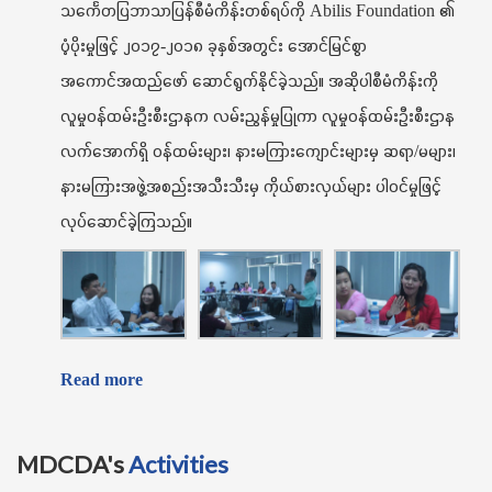
သင်္ကေတပြဘာသာပြန်စီမံကိန်းတစ်ရပ်ကို Abilis Foundation ၏
ပံ့ပိုးမှုဖြင့် ၂၀၁၇-၂၀၁၈ ခုနှစ်အတွင်း အောင်မြင်စွာ
အကောင်အထည်ဖော် ဆောင်ရွက်နိုင်ခဲ့သည်။ အဆိုပါစီမံကိန်းကို
လူမှုဝန်ထမ်းဦးစီးဌာနက လမ်းညွန်မှုပြုကာ လူမှုဝန်ထမ်းဦးစီးဌာန
လက်အောက်ရှိ ဝန်ထမ်းများ၊ နားမကြားကျောင်းများမှ ဆရာ/မများ၊
နားမကြားအဖွဲ့အစည်းအသီးသီးမှ ကိုယ်စားလှယ်များ ပါဝင်မှုဖြင့်
လုပ်ဆောင်ခဲ့ကြသည်။
Read more
MDCDA's
Activities