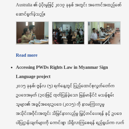
Australia ၏ ပံ့ပိုးမှုဖြင့် ၂၀၁၇ ခုနှစ် အတွင်း အကောင်အထည်ဖော်
ဆောင်ရွက်ခဲ့သည်။
Read more
Accessing PWDs Rights Law in Myanmar Sign
Language project
၂၀၁၅ ခုနှစ်၊ ဇွန်လ (၅) ရက်နေ့တွင် ပြည်ထောင်စုလွှတ်တော်က
ဥပဒေအမှတ် (၃၀)ဖြင့် ထုတ်ပြန်ခဲ့သော မြန်မာနိုင်ငံ မသန်စွမ်း
သူများ၏ အခွင့်အရေးဥပဒေ (၂၀၁၅) ကို နားမကြားလူမှု
အသိုင်းအဝိုင်းအတွင်း သိမြင်နားလည်မှု မြှင့်တင်ပေးရန် နှင့် ဥပဒေ
ပါပြဌာန်းချက်များကို ကောင်းစွာ သိရှိလာကြစေရန် ရည်ရွယ်ကာ လက်