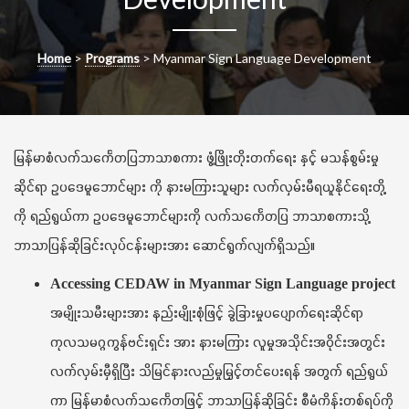
g
a
t
i
Home
>
Programs
>
Myanmar Sign Language Development
o
n
မြန်မာစံလက်သင်္ကေတပြဘာသာစကား ဖွံ့ဖြိုးတိုးတက်ရေး နှင့် မသန်စွမ်းမှု
ဆိုင်ရာ ဥပဒေမူဘောင်များ ကို နားမကြားသူများ လက်လှမ်းမီရယူနိုင်ရေးတို့
ကို ရည်ရွယ်ကာ ဥပဒေမူဘောင်များကို လက်သင်္ကေတပြ ဘာသာစကားသို့
ဘာသာပြန်ဆိုခြင်းလုပ်ငန်းများအား ဆောင်ရွက်လျက်ရှိသည်။
Accessing CEDAW in Myanmar Sign Language project
အမျိုးသမီးများအား နည်းမျိုးစုံဖြင့် ခွဲခြားမှုပပျောက်ရေးဆိုင်ရာ
ကုလသမဂ္ဂကွန်ဗင်းရှင်း အား နားမကြား လူမှုအသိုင်းအဝိုင်းအတွင်း
လက်လှမ်းမှီရှိပြီး သိမြင်နားလည်မှုမြှင့်တင်ပေးရန် အတွက် ရည်ရွယ်
ကာ မြန်မာစံလက်သင်္ကေတဖြင့် ဘာသာပြန်ဆိုခြင်း စီမံကိန်းတစ်ရပ်ကို