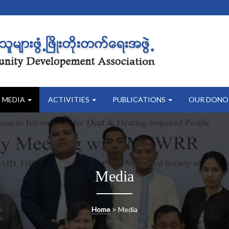
MEDIA
ACTIVITIES
PUBLICATIONS
OUR DONO
Media
Home
>
Media