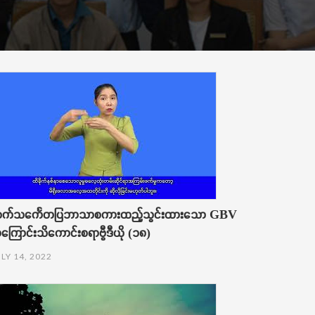
က်သင်္ကေတပြဘာသာစကားထည့်သွင်းထားသော GBV
ကြောင်းသိကောင်းစရာဗွီဒီယို (၁၈)
LY 14, 2022