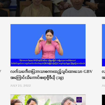
V
လက်သင်္ကေတပြဘာသာစကားထည့်သွင်းထားသော GBV
လ
အကြောင်းသိကောင်းစရာဗွီဒီယို (၁၉)
အ
JULY 21, 2022
JU