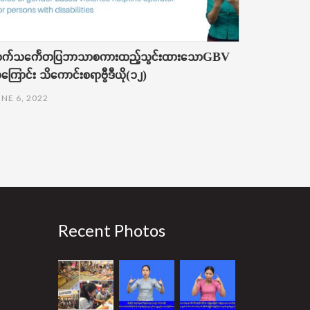
က်သ​​​​​င်္ကေတပြဘာသာစကားထည့်သွင်းထား​သောGBV
ကြောင်း သိ​ကောင်းစရာဗွီဒီယို(၁၂)
NE 6, 2022
Recent Photos