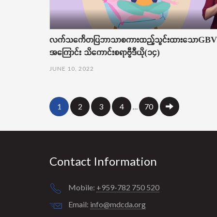
လက်သ​​​​​င်္ကေတပြဘာသာစကားထည့်သွင်းထား​သောGBV
အ​ကြောင်း သိ​ကောင်းစရာဗွီဒီယို(၁၄)
JUNE 10, 2022
1
2
3
4
70
…
Contact Information
Mobile:
+959-782 750 520
Email:
info@mdcda.org