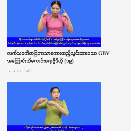
လက်သင်္ကေတပြဘာသာစကားထည့်သွင်းထားသော GBV
အကြောင်းသိကောင်းစရာဗွီဒီယို (၁၉)
JULY 21, 2022