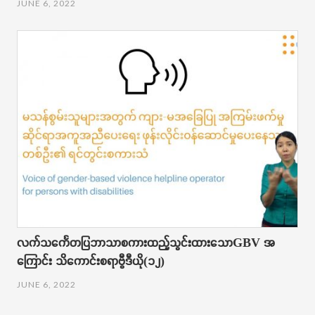
JUNE 6, 2022
လက်သ​​​​​င်္ကေတပြဘာသာစကားထည့်သွင်းထား​သောGBV အ​
ကြောင်း သိ​ကောင်းစရာဗွီဒီယို(၁၂)
JUNE 6, 2022