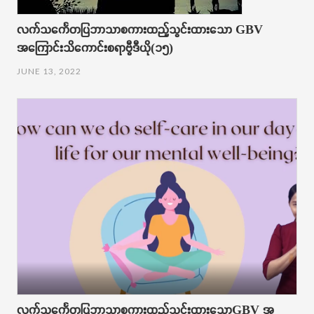
လက်သင်္ကေတပြဘာသာစကားထည့်သွင်းထားသော GBV
အကြောင်းသိကောင်းစရာဗွီဒီယို(၁၅)
JUNE 13, 2022
လက်သ​​​​​င်္ကေတပြဘာသာစကားထည့်သွင်းထား​သောGBV အ​