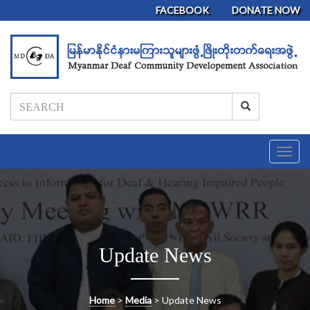
FACEBOOK
DONATE NOW
T
o
g
g
l
e
n
Update News
a
v
i
g
Home
>
Media
>
Update News
a