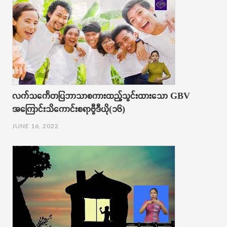
လက်သင်္ကေတပြဘာသာစကားထည့်သွင်းထားသော GBV
အကြောင်းသိကောင်းစရာဗွီဒီယို(၁၆)
JUNE 16, 2022