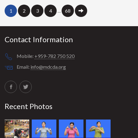
1
2
3
4
68
…
Contact Information
Mobile:
+959-782 750 520
Email:
info@mdcda.org
Recent Photos