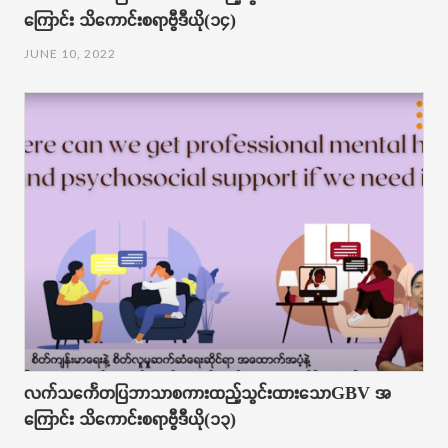
ကြောင်း သိ​ကောင်းစရာဗွီဒီယို(၁၄)
JUNE 10, 2022
လက်သ​​​​​င်္ကေတပြဘာသာစကားထည့်သွင်းထား​သောGBV အ​
ကြောင်း သိ​ကောင်းစရာဗွီဒီယို(၁၃)