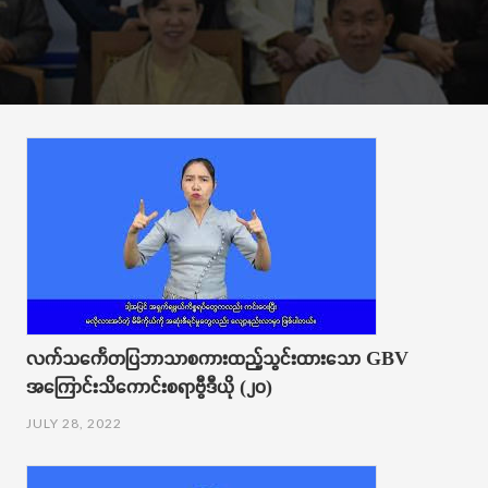
t
i
o
n
လက်သင်္ကေတပြဘာသာစကားထည့်သွင်းထားသော GBV
အကြောင်းသိကောင်းစရာဗွီဒီယို (၂၀)
JULY 28, 2022