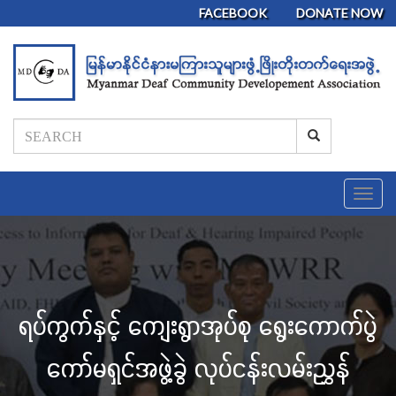
FACEBOOK
DONATE NOW
T
o
g
g
l
e
n
ရပ်ကွက်နှင့် ကျေးရွာအုပ်စု ရွေးကောက်ပွဲ
a
v
i
ကော်မရှင်အဖွဲ့ခွဲ လုပ်ငန်းလမ်းညွှန်
g
a