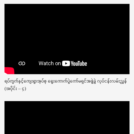
ရပ်ကွက်နှင့်ကျေးရွာအုပ်စု ရွေးကောက်ပွဲကော်မရှင်အဖွဲ့ခွဲ လုပ်ငန်းလမ်းညွှန်
(အပိုင်း – ၄)