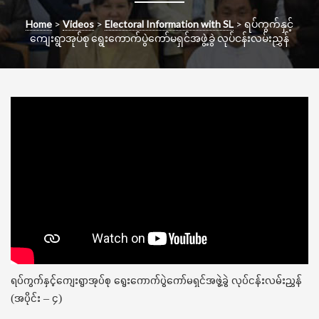
t
i
Home
>
Videos
>
Electoral Information with SL
>
ရပ်ကွက်နှင့်
o
ကျေးရွာအုပ်စု ရွေးကောက်ပွဲကော်မရှင်အဖွဲ့ခွဲ လုပ်ငန်းလမ်းညွှန်
n
ရပ်ကွက်နှင့်ကျေးရွာအုပ်စု ရွေးကောက်ပွဲကော်မရှင်အဖွဲ့ခွဲ လုပ်ငန်းလမ်းညွှန်
(အပိုင်း – ၄)