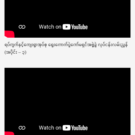
ရပ်ကွက်နှင့်ကျေးရွာအုပ်စု ရွေးကောက်ပွဲကော်မရှင်အဖွဲ့ခွဲ လုပ်ငန်းလမ်းညွှန်
(အပိုင်း – ၃)