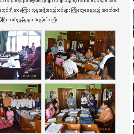
ံလင်း ကို နားမကြားအဖွဲ့အစည်းများ ကျောင်းများမှ ကိုယ်စားလှယ်များ ပါဝင်
တွင်းရှိ နားမကြား လူမှုအဖွဲ့အစည်းဝင်များ ကြုံတွေ့နေရသည့် အခက်အခဲ
ဲ့ပြီး လမ်းညွှန်မှုများ ခံယူခဲ့ပါသည်။