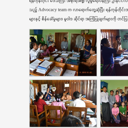
ရန်ကုန်တိုင်း ဒေသကြီး အစိုးရအဖွဲ့၊ လူမှုရေးဝန်ကြီး ဦးနိုင်င
သည့် Advocacy team က လာရောက်တွေ့ဆုံပြီး ရန်ကုန်တိုင်းအ
များနှင့် စိန်ခေါ်မှုများ၊ မူဝါဒ ဆိုင်ရာ အကြံပြုချက်များကို တင်ပြခ