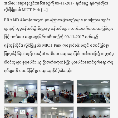
အသိပေး ဆွေးနွေးခြင်းအစီအစဉ်ကို 09-11-2017 ရက်နေ့၌ ရန်ကုန်တိုင်း၊
t
i
လှိုင်မြို့နယ်၊ MICT Park […]
o
n
ERAI4D စီမံကိန်းအတွက် နားမကြားအဖွဲ့အစည်းများ၊ နားမကြားကျောင်း
များနှင့် လူမှုဝန်ထမ်းဦးစီးဌာနမှ ဝန်ထမ်းများ၊ လက်သင်္ကေတဘာသာပြန်များ
ဖြင့် အသိပေး ဆွေးနွေးခြင်းအစီအစဉ်ကို 09-11-2017 ရက်နေ့၌
ရန်ကုန်တိုင်း၊ လှိုင်မြို့နယ်၊ MICT Park ကနောင်ခန်းမတွင် အောင်မြင်စွာ
ပြုလုပ်နိုင်ခဲ့ပါသည်။ အဆိုပါ အသိပေး ဆွေးနွေးခြင်း အစီအစဉ်သို့ ကဏ္ဍစုံမှ
ပါဝင်သူများ စုစုပေါင်း ၂၉ ဦးတက်ရောက်ခဲ့ပြီး ပူးပေါင်းဆောင်ရွက်ရေး ကိစ္စ
ရပ်များကို အောင်မြင်စွာ ဆွေးနွေးနိုင်ခဲ့ပါသည်။