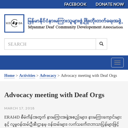
FACEBOOK
DONATE NOW
T
o
g
Home
>
Activities
>
Advocacy
>
Advocacy meeting with Deaf Orgs
g
l
e
Advocacy meeting with Deaf Orgs
n
a
MARCH 17, 2018
v
i
ERAI4D စီမံကိန်းအတွက် နားမကြားအဖွဲ့အစည်းများ၊ နားမကြားကျောင်းများ
g
နှင့် လူမှုဝန်ထမ်းဦးစီးဌာနမှ ဝန်ထမ်းများ၊ လက်သင်္ကေတဘာသာပြန်များဖြင့်
a