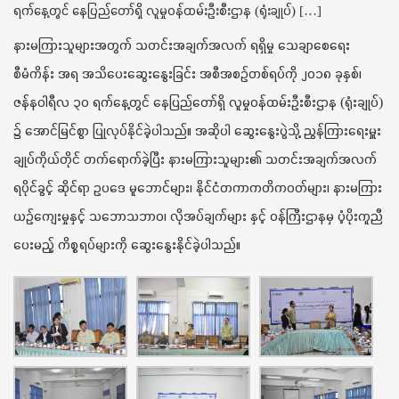
ရက်နေ့တွင် နေပြည်တော်ရှိ လူမှုဝန်ထမ်းဦးစီးဌာန (ရုံးချုပ်) […]
t
i
နားမကြားသူများအတွက် သတင်းအချက်အလက် ရရှိမှု သေချာစေရေး
o
n
စီမံကိန်း အရ အသိပေးဆွေးနွေးခြင်း အစီအစဉ်တစ်ရပ်ကို ၂၀၁၈ ခုနှစ်၊
ဇန်နဝါရီလ ၃၀ ရက်နေ့တွင် နေပြည်တော်ရှိ လူမှုဝန်ထမ်းဦးစီးဌာန (ရုံးချုပ်)
၌ အောင်မြင်စွာ ပြုုလုပ်နိုင်ခဲ့ပါသည်။ အဆိုပါ ဆွေးနွေးပွဲသို့ ညွန်ကြားရေးမှူး
ချုပ်ကိုယ်တိုင် တက်ရောက်ခဲ့ပြီး နားမကြားသူများ၏ သတင်းအချက်အလက်
ရပိုင်ခွင့် ဆိုင်ရာ ဥပဒေ မူဘောင်များ၊ နိုင်ငံတကာကတိကဝတ်များ၊ နားမကြား
ယဉ်ကျေးမှုနှင့် သဘောသဘာဝ၊ လိုအပ်ချက်များ နှင့် ဝန်ကြီးဌာနမှ ပံ့ပိုးကူညီ
ပေးမည့် ကိစ္စရပ်များကို ဆွေးနွေးနိုင်ခဲ့ပါသည်။