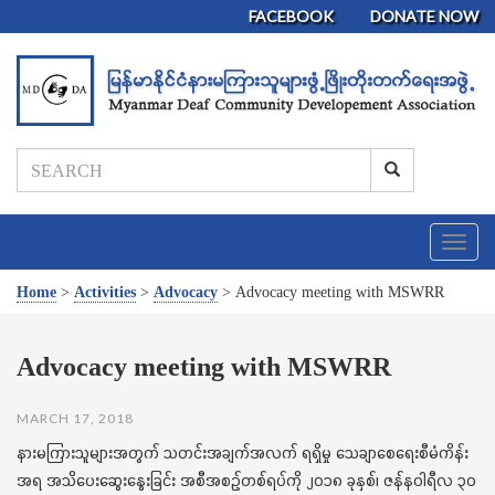
FACEBOOK
DONATE NOW
T
o
g
Home
>
Activities
>
Advocacy
>
Advocacy meeting with MSWRR
g
l
e
Advocacy meeting with MSWRR
n
a
MARCH 17, 2018
v
i
နားမကြားသူများအတွက် သတင်းအချက်အလက် ရရှိမှု သေချာစေရေးစီမံကိန်း
g
အရ အသိပေးဆွေးနွေးခြင်း အစီအစဉ်တစ်ရပ်ကို ၂၀၁၈ ခုနှစ်၊ ဇန်နဝါရီလ ၃၀
a