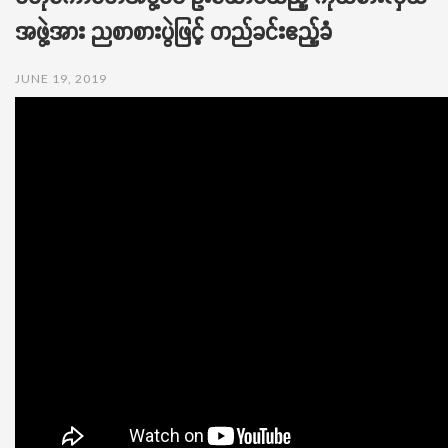
t
အဖွဲ့အား ညစာစားပွဲဖြင့် တည်ခင်းဧည့်ခံ
i
o
n
JUNE 19, 2019