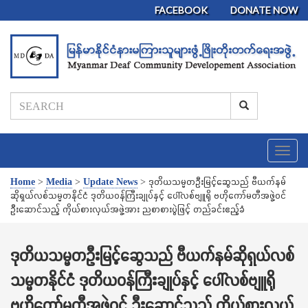
FACEBOOK
DONATE NOW
T
o
g
Home
>
Media
>
Update News
>
ဒုတိယသမ္မတဦးမြင့်ဆွေသည် ဗီယက်နမ်
g
ဆိုရှယ်လစ်သမ္မတနိုင်ငံ ဒုတိယဝန်ကြီးချုပ်နှင့် ပေါ်လစ်ဗျူရို ဗဟိုကော်မတီအဖွဲ့ဝင်
l
ဦးဆောင်သည့် ကိုယ်စားလှယ်အဖွဲ့အား ညစာစားပွဲဖြင့် တည်ခင်းဧည့်ခံ
e
n
a
ဒုတိယသမ္မတဦးမြင့်ဆွေသည် ဗီယက်နမ်ဆိုရှယ်လစ်
v
သမ္မတနိုင်ငံ ဒုတိယဝန်ကြီးချုပ်နှင့် ပေါ်လစ်ဗျူရို
i
g
ဗဟိုကော်မတီအဖွဲ့ဝင် ဦးဆောင်သည့် ကိုယ်စားလှယ်
a