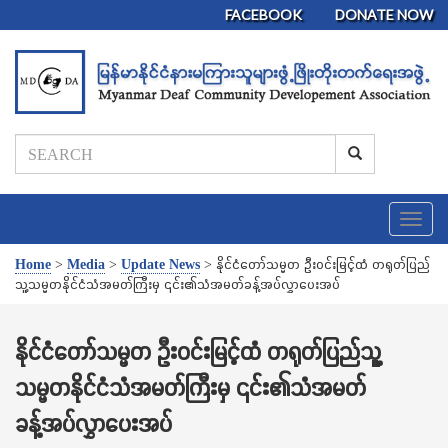
FACEBOOK
DONATE NOW
T
o
g
Home
>
Media
>
Update News
>
နိုင်ငံတော်သမ္မတ ဦးဝင်းမြင့်ထံ တရုတ်ပြည်
g
သူ့သမ္မတနိုင်ငံသံအမတ်ကြီးမှ ၎င်း၏သံအမတ်ခန့်အပ်လွှာပေးအပ်
l
e
n
နိုင်ငံတော်သမ္မတ ဦးဝင်းမြင့်ထံ တရုတ်ပြည်သူ့
a
သမ္မတနိုင်ငံသံအမတ်ကြီးမှ ၎င်း၏သံအမတ်
v
i
ခန့်အပ်လွှာပေးအပ်
g
a