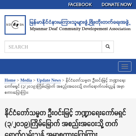
FACEBOOK
DONATE NOW
T
o
g
Home
>
Media
>
Update News
>
နိုင်ငံတော်သမ္မတ ဦးဝင်းမြင့် ဘဏ္ဍာရေး
g
ကော်မရှင် (၃/၂၀၁၉)ကြိမ်မြောက် အစည်းအဝေးသို့ တက်ရောက်လမ်းညွှန် အမှာ
l
စကားပြောကြား
e
n
a
နိုင်ငံတော်သမ္မတ ဦးဝင်းမြင့် ဘဏ္ဍာရေးကော်မရှင်
v
(၃/၂၀၁၉)ကြိမ်မြောက် အစည်းအဝေးသို့ တက်
i
g
ရောက်လမ်းညွှန် အမှာစကားပြောကြား
a