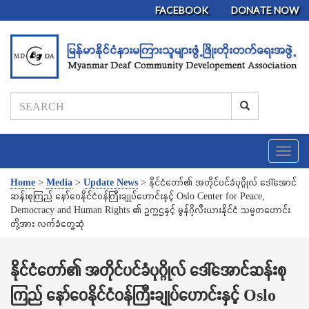
FACEBOOK
DONATE NOW
T
o
g
Home
>
Media
>
Update News
>
နိုင်ငံတော်၏ အတိုင်ပင်ခံပုဂ္ဂိုလ် ဒေါ်အောင်
g
ဆန်းစုကြည် နော်ဝေနိုင်ငံဝန်ကြီးချုပ်ဟောင်းနှင့် Oslo Center for Peace,
l
Democracy and Human Rights ၏ ဥက္ကဌနှင့် မွန်ဂိုလီးယားနိုင်ငံ သမ္မတဟောင်း
e
တို့အား လက်ခံတွေ့ဆုံ
n
a
v
နိုင်ငံတော်၏ အတိုင်ပင်ခံပုဂ္ဂိုလ် ဒေါ်အောင်ဆန်းစု
i
ကြည် နော်ဝေနိုင်ငံဝန်ကြီးချုပ်ဟောင်းနှင့် Oslo
g
a