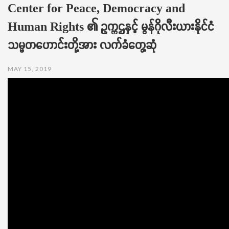
Center for Peace, Democracy and
t
i
Human Rights ၏ ဥက္ကဌနှင့် မွန်ဂိုလီးယားနိုင်ငံ
o
n
သမ္မတဟောင်းတို့အား လက်ခံတွေ့ဆုံ
MAY 15, 2019