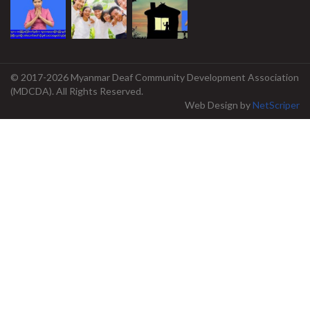
© 2017-2026 Myanmar Deaf Community Development Association
(MDCDA). All Rights Reserved.
Web Design
by
NetScriper