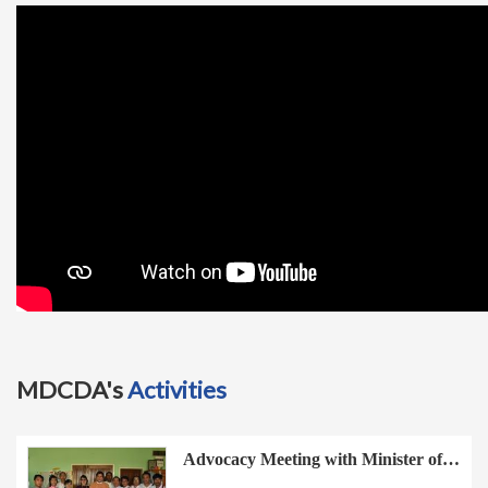
t
i
o
n
MDCDA's
Activities
Advocacy Meeting with Minister of…