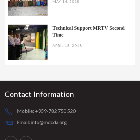
MAY 14, 2018
Technical Support MRTV Second
Time
APRIL 18, 2018
Contact Information
Mobile:
+959-782 750 520
Email:
info@mdcda.org