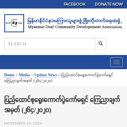
FACEBOOK
DONATE NOW
T
o
g
Home
>
Media
>
Update News
>
ပြည်ထောင်စုရွေးကောက်ပွဲကော်မရှင်
g
ကြေညာချက်အမှတ် (၂၆၄/၂၀၂၀)
l
e
n
ပြည်ထောင်စုရွေးကောက်ပွဲကော်မရှင် ကြေညာချက်
a
အမှတ် (၂၆၄/၂၀၂၀)
v
i
g
NOVEMBER 19, 2020
a