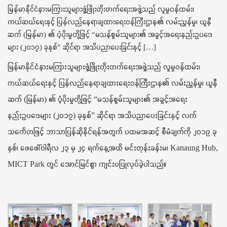
t
မြန်မာနိုင်ငံနားမကြားသူများဖွံ့ဖြိုးတိုးတက်ရေးအဖွဲ့သည် လူမှုဝန်ထမ်း၊
i
ကယ်ဆယ်ရေးနှင့် ပြန်လည်နေရာချထားရေးဝန်ကြီးဌာန၏ လမ်းညွှန်မှု၊ ယူနီ
o
ဆက် (မြန်မာ) ၏ ပံ့ပိုးမှုတို့ဖြင့် “မသန်စွမ်းသူများ၏ အခွင့်အရေးနည်းဥပဒေ
n
များ (၂၀၁၇) ခုနှစ်” ဆိုင်ရာ အသိပညာပေးခြင်းနှင့် […]
မြန်မာနိုင်ငံနားမကြားသူများဖွံ့ဖြိုးတိုးတက်ရေးအဖွဲ့သည် လူမှုဝန်ထမ်း၊
ကယ်ဆယ်ရေးနှင့် ပြန်လည်နေရာချထားရေးဝန်ကြီးဌာန၏ လမ်းညွှန်မှု၊ ယူနီ
ဆက် (မြန်မာ) ၏ ပံ့ပိုးမှုတို့ဖြင့် “မသန်စွမ်းသူများ၏ အခွင့်အရေး
နည်းဥပဒေများ (၂၀၁၇) ခုနှစ်” ဆိုင်ရာ အသိပညာပေးခြင်းနှင့် လက်
သင်္ကေတဖြင့် ဘာသာပြန်ဆိုနိုင်ရန်အတွက် ပထမအဆင့် စီမံချက်ကို ၂၀၁၉ ခု
နှစ်၊ ဖေဖေါ်ဝါရီလ ၂၃ မှ ၂၄ ရက်နေ့အထိ မင်းတုန်းခန်းမ၊ Kanaung Hub,
MICT Park တွင် အောင်မြင်စွာ ကျင်းပပြုလုပ်ခဲ့ပါသည်။