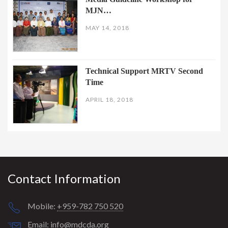
MJN…
MAY 14, 2018
Technical Support MRTV Second
Time
APRIL 18, 2018
Contact Information
Mobile:
+959-782 750 520
Email:
info@mdcda.org