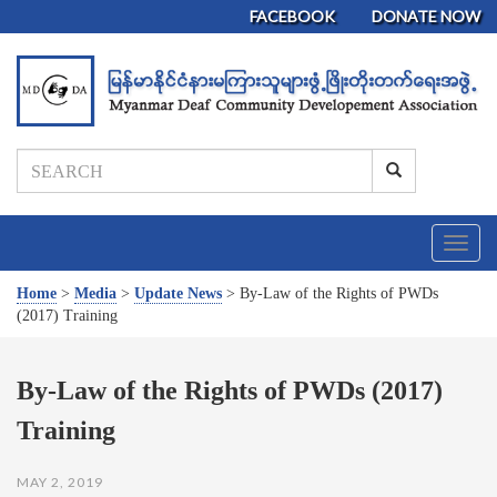
FACEBOOK
DONATE NOW
T
o
g
Home
>
Media
>
Update News
>
By-Law of the Rights of PWDs
g
(2017) Training
l
e
n
By-Law of the Rights of PWDs (2017)
a
Training
v
i
g
MAY 2, 2019
a