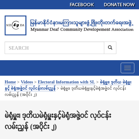
FACEBOOK
DONATE NOW
T
o
g
Home
>
Videos
>
Electoral Information with SL
>
မဲရုံမှူး၊ ဒုတိယ မဲရုံမှူး
g
နှင့် မဲရုံအဖွဲ့ဝင် လုပ်ငန်းလမ်းညွှန်
>
မဲရုံမှူး၊ ဒုတိယမဲရုံမှူးနှင့်မဲရုံအဖွဲ့ဝင် လုပ်ငန်း
l
လမ်းညွှန် (အပိုင်း ၂)
e
n
a
မဲရုံမှူး၊ ဒုတိယမဲရုံမှူးနှင့်မဲရုံအဖွဲ့ဝင် လုပ်ငန်း
v
လမ်းညွှန် (အပိုင်း ၂)
i
g
a