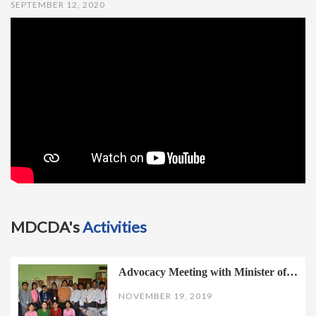
SEPTEMBER 12, 2020
t
i
o
n
MDCDA's
Activities
Advocacy Meeting with Minister of…
NOVEMBER 19, 2019