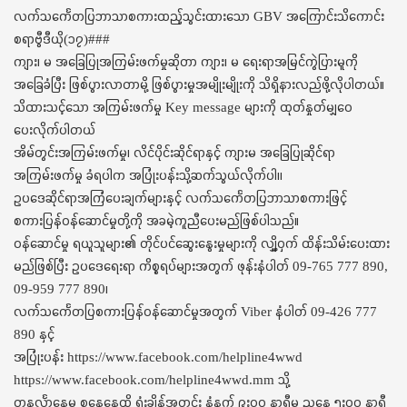
t
လက်သင်္ကေတပြဘာသာစကားထည့်သွင်းထားသော GBV အကြောင်းသိကောင်း
i
စရာဗွီဒီယို(၁၇)###
o
ကျား၊ မ အခြေပြုအကြမ်းဖက်မှုဆိုတာ ကျား၊ မ ရေးရာအမြင်ကွဲပြားမူကို
n
အခြေခံပြီး ဖြစ်ပွားလာတာမို့ ဖြစ်ပွားမှုအမျိုးမျိုးကို သိရှိနားလည်ဖို့လိုပါတယ်။
သိထားသင့်သော အကြမ်းဖက်မှု Key message များကို ထုတ်နှုတ်မျှဝေ
ပေးလိုက်ပါတယ်
အိမ်တွင်းအကြမ်းဖက်မှု၊ လိင်ပိုင်းဆိုင်ရာနှင့် ကျားမ အခြေပြုဆိုင်ရာ
အကြမ်းဖက်မှု ခံရပါက အပြုံးပန်းသို့ဆက်သွယ်လိုက်ပါ၊၊
ဥပဒေဆိုင်ရာအကြံပေးချက်များနှင့် လက်သင်္ကေတပြဘာသာစကားဖြင့်
စကားပြန်ဝန်ဆောင်မှုတို့ကို အခမဲ့ကူညီပေးမည်ဖြစ်ပါသည်။
ဝန်ဆောင်မှု ရယူသူများ၏ တိုင်ပင်ဆွေးနွေးမှုများကို လျှိူ့ဝှက် ထိန်းသိမ်းပေးထား
မည်ဖြစ်ပြီး ဥပဒေရေးရာ ကိစ္စရပ်များအတွက် ဖုန်းနံပါတ် 09-765 777 890,
09-959 777 890၊
လက်သင်္ကေတပြစကားပြန်ဝန်ဆောင်မှုအတွက် Viber နံပါတ် 09-426 777
890 နှင့်
အပြုံးပန်း https://www.facebook.com/helpline4wwd
https://www.facebook.com/helpline4wwd.mm သို့
တနင်္လာနေ့မှ စနေနေ့ထိ ရုံးချိန်အတွင်း နံနက် ၉း၀၀ နာရီမှ ညနေ ၅း၀၀ နာရီ