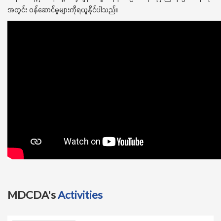
အတွင်း ဝန်ဆောင်မှုများကိုရယူနိုင်ပါသည်။
MDCDA's
Activities