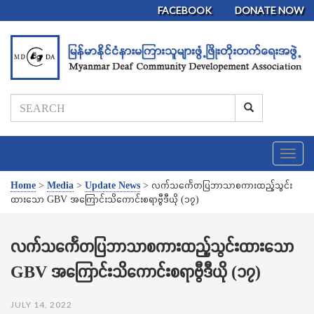
FACEBOOK
DONATE NOW
T
o
g
Home
>
Media
>
Update News
>
လက်သင်္ကေတပြဘာသာစကားထည့်သွင်း
g
ထားသော GBV အကြောင်းသိကောင်းစရာဗွီဒီယို (၁၇)
l
e
n
လက်သင်္ကေတပြဘာသာစကားထည့်သွင်းထားသော
a
GBV အကြောင်းသိကောင်းစရာဗွီဒီယို (၁၇)
v
i
g
JULY 14, 2022
a