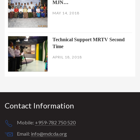
MJN…
MAY 14, 2018
Technical Support MRTV Second
Time
APRIL 18, 2018
Contact Information
Mobile:
+959-782 750 520
Email:
info@mdcda.org