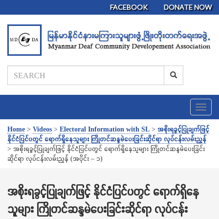
FACEBOOK
DONATE NOW
T
o
g
Home
>
Videos
>
Electoral Information with SL
>
အစိုးရခွင့်ပြုချက်ဖြင့်
g
နိုင်ငံပြင်ပတွင် ရောက်ရှိနေသူများ ကြိုတင်ဆန္ဒမဲပေးခြင်းဆိုင်ရာ လုပ်ငန်းလမ်းညွှန်
l
>
အစိုးရခွင့်ပြုချက်ဖြင့် နိုင်ငံပြင်ပတွင် ရောက်ရှိနေသူများ ကြိုတင်ဆန္ဒမဲပေးခြင်း
e
ဆိုင်ရာ လုပ်ငန်းလမ်းညွှန် (အပိုင်း – ၁)
n
a
v
အစိုးရခွင့်ပြုချက်ဖြင့် နိုင်ငံပြင်ပတွင် ရောက်ရှိနေ
i
သူများ ကြိုတင်ဆန္ဒမဲပေးခြင်းဆိုင်ရာ လုပ်ငန်း
g
a