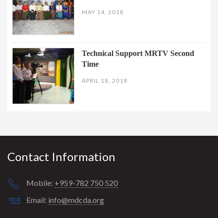
MAY 14, 2018
Technical Support MRTV Second
Time
APRIL 18, 2018
Contact Information
Mobile:
+959-782 750 520
Email:
info@mdcda.org