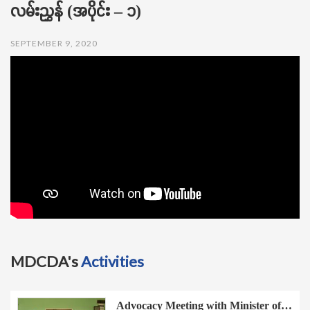
လမ်းညွှန် (အပိုင်း – ၁)
t
i
o
SEPTEMBER 9, 2020
n
MDCDA's
Activities
Advocacy Meeting with Minister of…