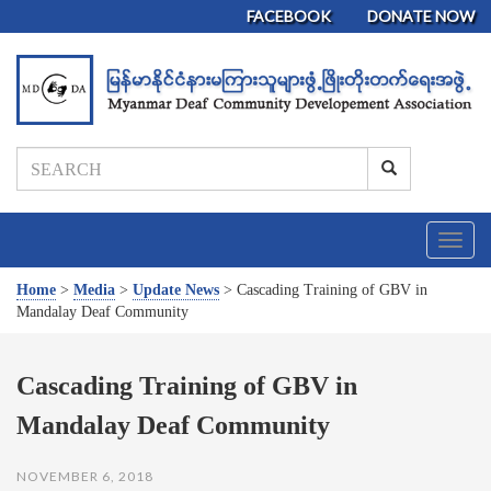
FACEBOOK
DONATE NOW
T
o
g
Home
>
Media
>
Update News
>
Cascading Training of GBV in
g
Mandalay Deaf Community
l
e
n
Cascading Training of GBV in
a
Mandalay Deaf Community
v
i
g
NOVEMBER 6, 2018
a