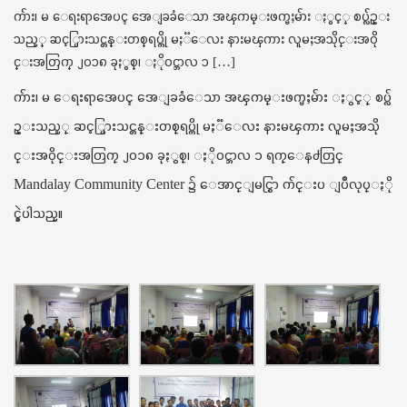
t
က်ား၊ မ ေရးရာအေပၚ အေျခခံေသာ အၾကမ္းဖက္မႈမ်ား ႏွင့္ စပ္လ်ဥ္း
i
သည့္ ဆင့္ပြားသင္တန္းတစ္ရပ္ကို မႏၱေလး နားမၾကား လူမႈအသိုင္းအဝို
o
င္းအတြက္ ၂၀၁၈ ခုႏွစ္၊ ႏိုဝင္ဘာလ ၁ […]
n
က်ား၊ မ ေရးရာအေပၚ အေျခခံေသာ အၾကမ္းဖက္မႈမ်ား ႏွင့္ စပ္လ်
ဥ္းသည့္ ဆင့္ပြားသင္တန္းတစ္ရပ္ကို မႏၱေလး နားမၾကား လူမႈအသို
င္းအဝိုင္းအတြက္ ၂၀၁၈ ခုႏွစ္၊ ႏိုဝင္ဘာလ ၁ ရက္ေန႕တြင္
Mandalay Community Center ၌ ေအာင္ျမင္စြာ က်င္းပ ျပဳလုပ္ႏို
င္ခဲ့ပါသည္။