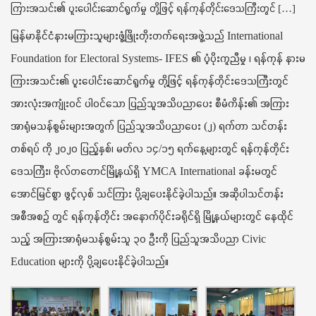
ကြားအသင်း၏ ပူးပေါင်းဆောင်ရွက်မှု တို့ဖြင့် ရန်ကုန်တိုင်းဒေသကြီးတွင် […]
t
i
မြန်မာနိုင်ငံနားမကြားသူများဖွံ့ဖြိုးတိုးတက်ရေးအဖွဲ့သည် International
o
n
Foundation for Electoral Systems- IFES ၏ ပံ့ပိုးကူညီမှု ၊ ရန်ကုန် နားမ
ကြားအသင်း၏ ပူးပေါင်းဆောင်ရွက်မှု တို့ဖြင့် ရန်ကုန်တိုင်းဒေသကြီးတွင်
အားလုံးအကျုံးဝင် ပါဝင်သော ပြည်သူအသိပညာပေး စီမံကိန်း၏ အကြား
အာရုံမသန်စွမ်းများအတွက် ပြည်သူအသိပညာပေး (၂) ရက်တာ သင်တန်း
တစ်ရပ် ကို ၂၀၂၀ ပြည့်နှစ်၊ မတ်လ ၁၄/၁၅ ရက်နေ့များတွင် ရန်ကုန်တိုင်း
ဒေသကြီး၊ ဗိုလ်တတောင်မြို့နယ်ရှိ YMCA International ခန်းမတွင်
အောင်မြင်စွာ ဖွင့်လှစ် သင်ကြား ပို့ချပေးနိုင်ခဲ့ပါသည်။ အဆိုပါသင်တန်း
အစီအစဉ် တွင် ရန်ကုန်တိုင်း အနောက်ပိုင်းခရိုင်ရှိ မြို့နယ်များတွင် နေထိုင်
သည့် အကြားအာရုံမသန်စွမ်းသူ ၃၀ ဦးကို ပြည်သူအသိပညာ Civic
Education များကို ပို့ချပေးနိုင်ခဲ့ပါသည်။