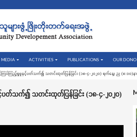
MEDIA
ACTIVITIES
PUBLICATIONS
OUR DONO
ြပ်ကြည့်ရှုမှုနှင့်ပတ်သက်၍ သတင်းထုတ်ပြန်ခြင်း (၁၈-၄-၂၀၂၀) ရက်နေ့၊ ည (၈:၀၀)နာ
ှင့်ပတ်သက်၍ သတင်းထုတ်ပြန်ခြင်း (၁၈-၄-၂၀၂၀)