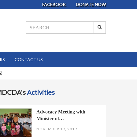
FACEBOOK
DONATE NOW
RS
CONTACT US
ရီ
MDCDA's
Activities
Advocacy Meeting with
Minister of…
NOVEMBER 19, 2019