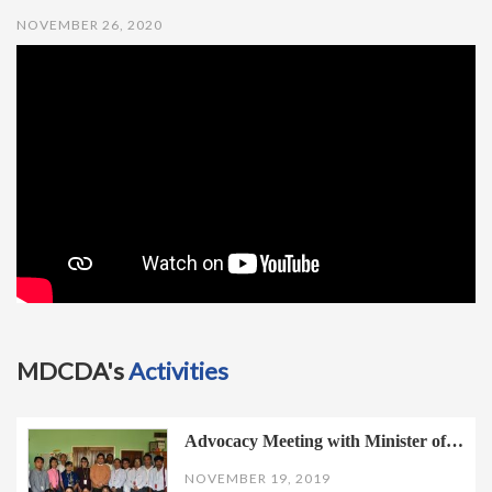
t
NOVEMBER 26, 2020
i
o
n
MDCDA's
Activities
Advocacy Meeting with Minister of…
NOVEMBER 19, 2019