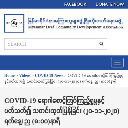
FACEBOOK
DONATE NOW
T
o
g
Home
>
Videos
>
COVID 19 News
>
COVID-19 ရောဂါစောင့်ကြပ်ကြည့်ရှုမှု
g
နှင့်ပတ်သက်၍ သတင်းထုတ်ပြန်ခြင်း (၂၀-၁၁-၂၀၂၀) ရက်နေ့၊ ည (၈:၀၀)နာရီ
l
e
n
COVID-19 ရောဂါစောင့်ကြပ်ကြည့်ရှုမှုနှင့်
a
ပတ်သက်၍ သတင်းထုတ်ပြန်ခြင်း (၂၀-၁၁-၂၀၂၀)
v
i
ရက်နေ့၊ ည (၈:၀၀)နာရီ
g
a