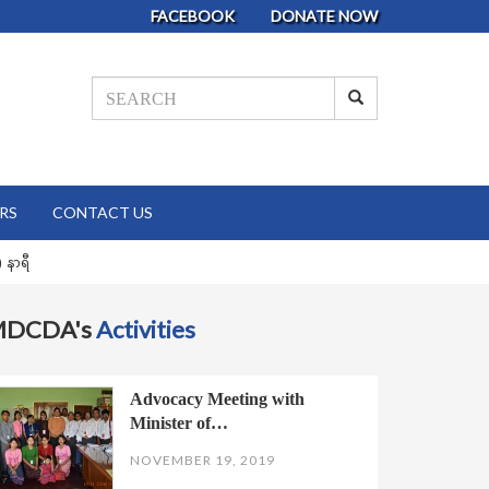
FACEBOOK
DONATE NOW
RS
CONTACT US
 နာရီ
MDCDA's
Activities
Advocacy Meeting with
Minister of…
NOVEMBER 19, 2019