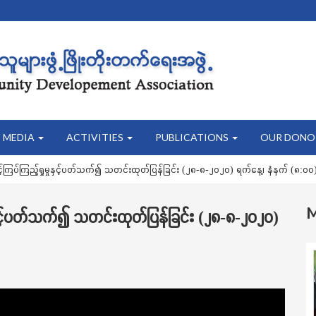
MEDIA
ACTIVITIES
PUBLICATIONS
OUR DONO
ြပ်ကြည့်ရှုမှုနှင့်ပတ်သက်၍ သတင်းထုတ်ပြန်ခြင်း (၂၈-၈-၂၀၂၀) ရက်နေ့၊ နံနက် (၈:၀၀)
ှင့်ပတ်သက်၍ သတင်းထုတ်ပြန်ခြင်း (၂၈-၈-၂၀၂၀)