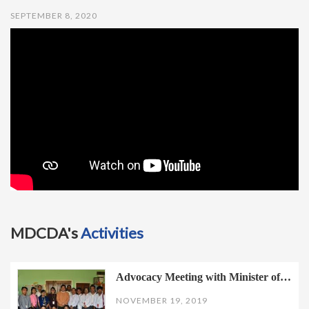
t
SEPTEMBER 8, 2020
i
o
n
MDCDA's
Activities
Advocacy Meeting with Minister of…
NOVEMBER 19, 2019