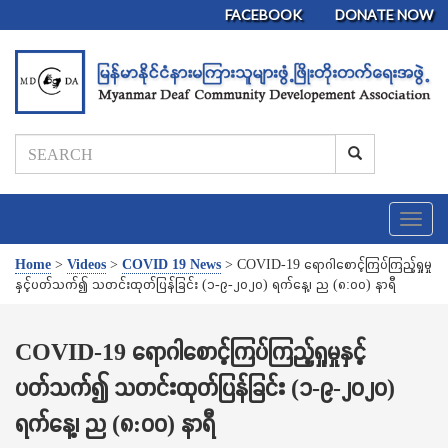
FACEBOOK
DONATE NOW
T
o
g
Home
>
Videos
>
COVID 19 News
>
COVID-19 ရောဂါစောင့်ကြပ်ကြည့်ရှုမှု
g
နှင့်ပတ်သက်၍ သတင်းထုတ်ပြန်ခြင်း (၁-၉-၂၀၂၀) ရက်နေ့၊ ည (၈:၀၀) နာရီ
l
e
n
COVID-19 ရောဂါစောင့်ကြပ်ကြည့်ရှုမှုနှင့်
a
ပတ်သက်၍ သတင်းထုတ်ပြန်ခြင်း (၁-၉-၂၀၂၀)
v
i
ရက်နေ့၊ ည (၈:၀၀) နာရီ
g
a