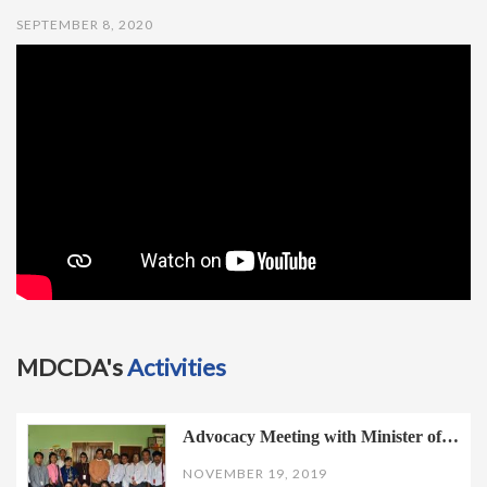
t
SEPTEMBER 8, 2020
i
o
n
MDCDA's
Activities
Advocacy Meeting with Minister of…
NOVEMBER 19, 2019