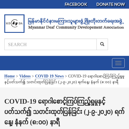
FACEBOOK
DONATE NOW
T
o
g
Home
>
Videos
>
COVID 19 News
>
COVID-19 ရောဂါစောင့်ကြပ်ကြည့်ရှုမှု
g
နှင့်ပတ်သက်၍ သတင်းထုတ်ပြန်ခြင်း (၂-၉-၂၀၂၀) ရက်နေ့၊ နံနက် (၈:၀၀) နာရီ
l
e
n
COVID-19 ရောဂါစောင့်ကြပ်ကြည့်ရှုမှုနှင့်
a
ပတ်သက်၍ သတင်းထုတ်ပြန်ခြင်း (၂-၉-၂၀၂၀) ရက်
v
i
နေ့၊ နံနက် (၈:၀၀) နာရီ
g
a