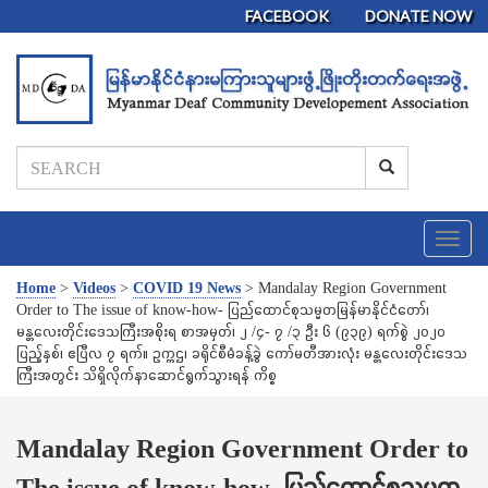
FACEBOOK
DONATE NOW
T
o
g
Home
>
Videos
>
COVID 19 News
>
Mandalay Region Government
g
Order to The issue of know-how- ပြည်ထောင်စုသမ္မတမြန်မာနိုင်ငံတော်၊
l
မန္တလေးတိုင်းဒေသကြီးအစိုးရ စာအမှတ်၊ ၂ /၄- ၇ /၃ ဦး ၆ (၉၃၉) ရက်စွဲ ၂၀၂၀
e
ပြည့်နှစ်၊ ဧပြီလ ၇ ရက်။ ဥက္ကဌ၊ ခရိုင်စီမံခန့်ခွဲ ကော်မတီအားလုံး မန္တလေးတိုင်းဒေသ
n
ကြီးအတွင်း သိရှိလိုက်နာဆောင်ရွက်သွားရန် ကိစ္စ
a
v
i
Mandalay Region Government Order to
g
The issue of know-how- ပြည်ထောင်စုသမ္မတ
a