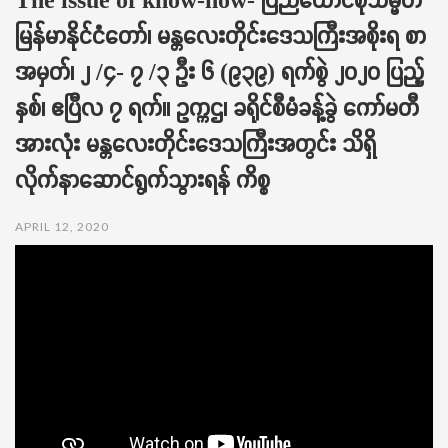
t
မြန်မာနိုင်ငံတော်၊ မန္တလေးတိုင်းဒေသကြီးအစိုးရ စာ
i
o
အမှတ်၊ ၂ /၄- ၇ /၃ ဦး ၆ (၉၃၉) ရက်စွဲ ၂၀၂၀ ပြည့်
n
နှစ်၊ ဧပြီလ ၇ ရက်။ ဥက္ကဌ၊ ခရိုင်စီမံခန့်ခွဲ ကော်မတီ
အားလုံး မန္တလေးတိုင်းဒေသကြီးအတွင်း သိရှိ
လိုက်နာဆောင်ရွက်သွားရန် ကိစ္စ
APRIL 12, 2020